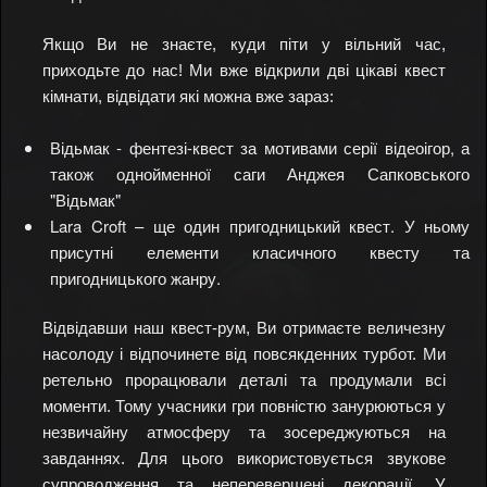
Якщо Ви не знаєте, куди піти у вільний час,
приходьте до нас! Ми вже відкрили дві цікаві квест
кімнати, відвідати які можна вже зараз:
Відьмак - фентезі-квест за мотивами серії відеоігор, а
також однойменної саги Анджея Сапковського
"Відьмак"
Lara Croft – ще один пригодницький квест. У ньому
присутні елементи класичного квесту та
пригодницького жанру.
Відвідавши наш квест-рум, Ви отримаєте величезну
насолоду і відпочинете від повсякденних турбот. Ми
ретельно прорацювали деталі та продумали всі
моменти. Тому учасники гри повністю занурюються у
незвичайну атмосферу та зосереджуються на
завданнях. Для цього використовується звукове
супроводження та неперевершені декорації. У