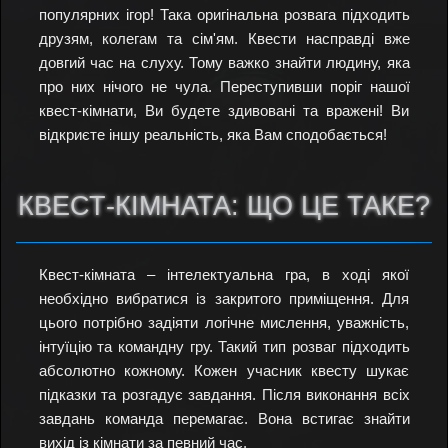
популярних ігор! Така оригінальна розвага підходить
друзям, колегам та сім'ям. Квести насправді вже
довгий час на слуху. Тому важко знайти людину, яка
про них нічого не чула. Переступивши поріг нашої
квест-кімнати, Ви будете здивовані та вражені! Ви
відкриєте іншу реальність, яка Вам сподобається!
КВЕСТ-КІМНАТА: ЩО ЦЕ ТАКЕ?
Квест-кімната – інтелектуальна гра, в ході якої
необхідно вибратися із закритого приміщення. Для
цього потрібно задіяти логічне мислення, уважність,
інтуїцію та командну гру. Такий тип розваг підходить
абсолютно кожному. Кожен учасник квесту шукає
підказки та розгадує завдання. Після виконання всіх
завдань команда перемагає. Вона встигає знайти
вихід із кімнати за певний час.